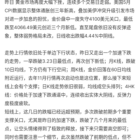
昨日
黄金市场
再度大幅下挫，连续多个交易日走弱。美国5月
CPI数据显示整体通胀创三年新高，叠加美伊冲突升级引发市场
对进一步加息的担忧，金价盘中一度失守4100美元关口，最低
跌至4066.49美元创近三个月新低。直至尾盘依旧没有反弹迹
象，整体弱势格局未改，日线收出跌幅4.44%中阴线。
走势上行情依旧处于单边下行状态，昨日又走出一个加速下跌
的走势，一举跌破3.23日最低点，再次创下新低；月K线，跌破
10日均线，下方仍有下行空间；周K线，金价回落在60日均线
附近运行，去年11月行情再次启动也是这位置，那么接下来短
线上会有个支撑；日K线走势依旧很弱，均线成空头排列；4HK
线：价格处于加速下跌通道中，连续收出实体大阴线，反弹力
度极度疲软。
短线上，这几日的跌幅已经远超预期，多次跌破前期多个重要
支撑关口，尤其是昨日的加速下跌，跌破了几个月来的最低
点，让空头情绪得到了极致的释放，接下来只需要高空即可；
同时也需要注意一个细节，此次虽然跌破了前期的低点，但不